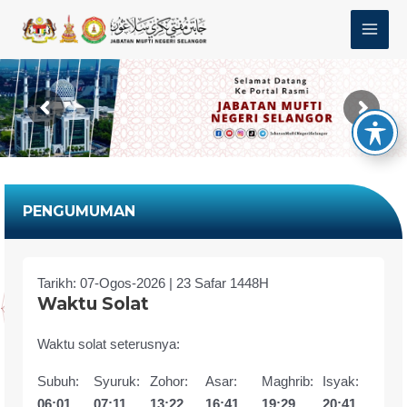
Skip
MAI
to
MEN
content
PENGUMUMAN
Tarikh: 07-Ogos-2026 | 23 Safar 1448H
Waktu Solat
Waktu solat seterusnya:
Subuh:
Syuruk:
Zohor:
Asar:
Maghrib:
Isyak:
06:01
07:11
13:22
16:41
19:29
20:41