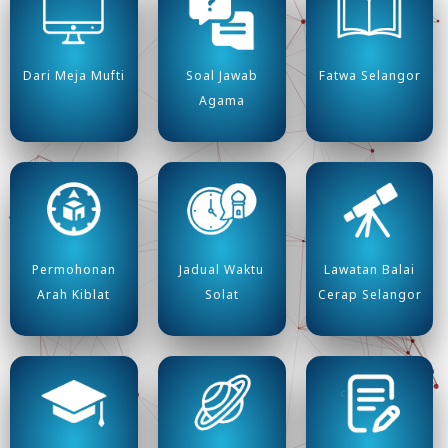
Berjemaah bukan sebahagian daripada syarat sah
solat jenazah walaupun ia sering ditunaikan secara
berjemaah. Oleh itu, kewajipan solat jenazah
Dari Meja Mufti
Soal Jawab
Fatwa Selangor
dianggap terlaksana walaupun ia ditunaikan oleh
Agama
seorang lelaki dewasa atau seorang kanak-kanak
lelaki yang sudah mumaiyiz secara bersendirian.
Begitu juga jika ia ditunaikan oleh seorang wanita
apabila tiada lelaki dewasa atau kanak-kanak lelaki
yang sudah mumaiyiz di satu-satu tempat. Namun
begitu, menunaikan solat jenazah secara berjemaah
dengan tiga saf atau lebih adalah afdal.
Permohonan
Jadual Waktu
Lawatan Balai
Arah Kiblat
Solat
Cerap Selangor
Jabatan Mufti Negeri Selangor Terus
Meriahkan Karnival Agensi Islam Selangor
2026 Zon 2 dengan Pengisian Ilmiah
.
#22 Taudhih al-Falak: Permulaan Takwim