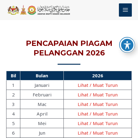
Skip
MAI
to
MEN
content
PENCAPAIAN PIAGAM
PELANGGAN 2026
Bil
Bulan
2026
1
Januari
Lihat / Muat Turun
2
Februari
Lihat / Muat Turun
3
Mac
Lihat / Muat Turun
4
April
Lihat / Muat Turun
5
Mei
Lihat / Muat Turun
6
Jun
Lihat / Muat Turun