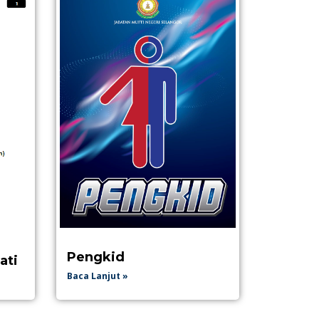
Pengkid
ati
Baca Lanjut »