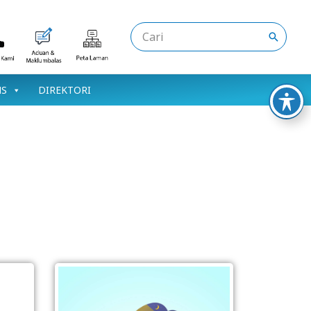
Search
for:
NS
DIREKTORI