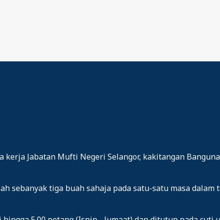
kerja Jabatan Mufti Negeri Selangor, kakitangan Bangunan
ah sebanyak tiga buah sahaja pada satu-satu masa dalam t
 hingga 5.00 petang (Isnin - Jumaat) dan ditutup pada cuti