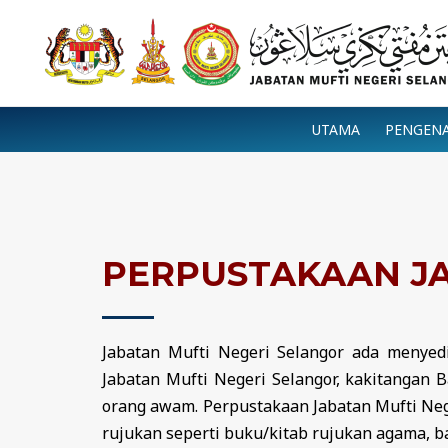
Skip
to
content
UTAMA
PENGEN
PERPUSTAKAAN J
Jabatan Mufti Negeri Selangor ada menyed
Jabatan Mufti Negeri Selangor, kakitangan 
orang awam. Perpustakaan Jabatan Mufti Neg
rujukan seperti buku/kitab rujukan agama, b