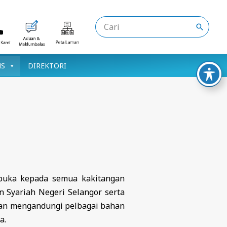
Search
for:
NS
DIREKTORI
ibuka kepada semua kakitangan
n Syariah Negeri Selangor serta
 dan mengandungi pelbagai bahan
a.