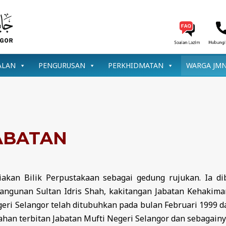
ALAN
PENGURUSAN
PERKHIDMATAN
WARGA JM
ABATAN
iakan Bilik Perpustakaan sebagai gedung rujukan. Ia d
Bangunan Sultan Idris Shah, kakitangan Jabatan Kehakima
eri Selangor telah ditubuhkan pada bulan Februari 1999
ahan terbitan Jabatan Mufti Negeri Selangor dan sebagainy