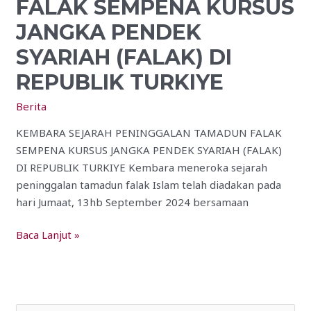
FALAK SEMPENA KURSUS
TAMADUN
FALAK
JANGKA PENDEK
SEMPENA
SYARIAH (FALAK) DI
KURSUS
JANGKA
REPUBLIK TURKIYE
PENDEK
Berita
SYARIAH
(FALAK)
KEMBARA SEJARAH PENINGGALAN TAMADUN FALAK
DI
SEMPENA KURSUS JANGKA PENDEK SYARIAH (FALAK)
REPUBLIK
DI REPUBLIK TURKIYE Kembara meneroka sejarah
TURKIYE
peninggalan tamadun falak Islam telah diadakan pada
hari Jumaat, 13hb September 2024 bersamaan
Baca Lanjut »