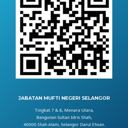
JABATAN MUFTI NEGERI SELANGOR
Tingkat 7 & 8, Menara Utara,
Bangunan Sultan Idris Shah,
40000 Shah Alam, Selangor Darul Ehsan.