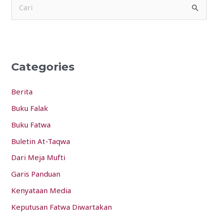
S
e
a
r
Categories
c
h
Berita
f
Buku Falak
o
Buku Fatwa
r
:
Buletin At-Taqwa
Dari Meja Mufti
Garis Panduan
Kenyataan Media
Keputusan Fatwa Diwartakan