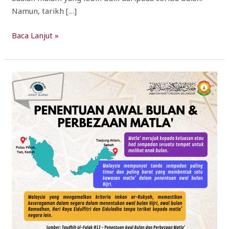
Namun, tarikh […]
Baca Lanjut »
#13
Taudhih
Al-
Falak
:
Penentuan
Awal
Bulan
Dan
Perbezaan
Matla’