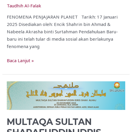
Taudhih Al-Falak
FENOMENA PENJAJARAN PLANET Tarikh: 17 Januari
2025 Disediakan oleh: Encik Shahrin bin Ahmad &
Nabeela Akrasha binti Surtahman Pendahuluan Baru-
baru ini telah tular di media sosial akan berlakunya
fenomena yang
Baca Lanjut »
MULTAQA
SULTAN
SHARAFUDDIN
IDRIS
SHAH
MULTAQA SULTAN
ALHAJ