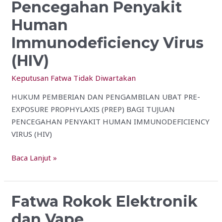
Pencegahan Penyakit
Exposure
Prophylaxis
Human
(PREP)
Immunodeficiency Virus
Bagi
Tujuan
(HIV)
Pencegahan
Keputusan Fatwa Tidak Diwartakan
Penyakit
Human
HUKUM PEMBERIAN DAN PENGAMBILAN UBAT PRE-
Immunodeficiency
EXPOSURE PROPHYLAXIS (PREP) BAGI TUJUAN
Virus
PENCEGAHAN PENYAKIT HUMAN IMMUNODEFICIENCY
(HIV)
VIRUS (HIV)
Baca Lanjut »
Fatwa Rokok Elektronik
Fatwa
Rokok
dan Vape