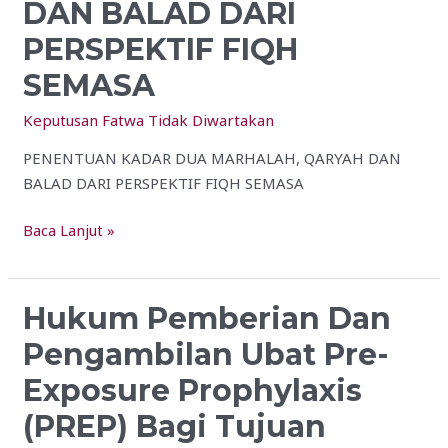
DAN BALAD DARI
MARHALAH,
QARYAH
PERSPEKTIF FIQH
DAN
SEMASA
BALAD
DARI
Keputusan Fatwa Tidak Diwartakan
PERSPEKTIF
PENENTUAN KADAR DUA MARHALAH, QARYAH DAN
FIQH
BALAD DARI PERSPEKTIF FIQH SEMASA
SEMASA
Baca Lanjut »
Hukum Pemberian Dan
Hukum
Pemberian
Pengambilan Ubat Pre-
Dan
Exposure Prophylaxis
Pengambilan
Ubat
(PREP) Bagi Tujuan
Pre-