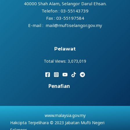
40000 Shah Alam, Selangor Darul Ehsan.
Telefon : 03-55143739
Fax : 03-55197584
E-mail : mail@muftiselangor.gov.my
Pelawat
Total Views:
3,073,019
Penafian
www.malaysia.gov.my
Hakcipta Terpelihara © 2023 Jabatan Mufti Negeri
Selangor