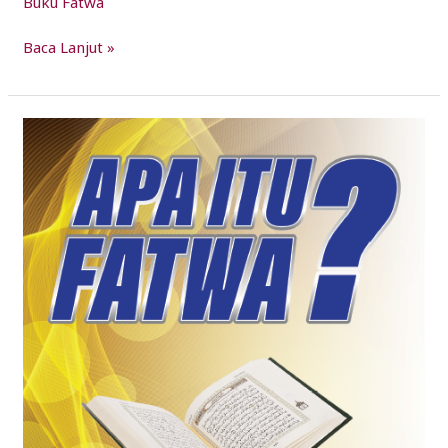
Buku Fatwa
Baca Lanjut »
Apa
Itu
Fatwa?