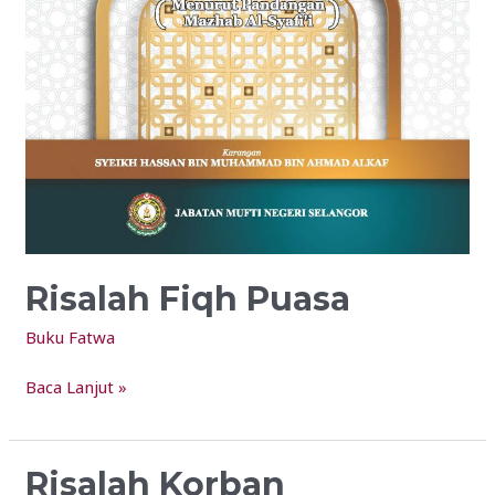
Risalah Fiqh Puasa
Buku Fatwa
Baca Lanjut »
Risalah Korban
Risalah