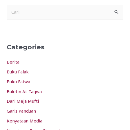
S
e
a
r
Categories
c
h
Berita
f
Buku Falak
o
Buku Fatwa
r
:
Buletin At-Taqwa
Dari Meja Mufti
Garis Panduan
Kenyataan Media