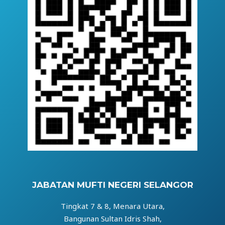
JABATAN MUFTI NEGERI SELANGOR
Tingkat 7 & 8, Menara Utara,
Bangunan Sultan Idris Shah,