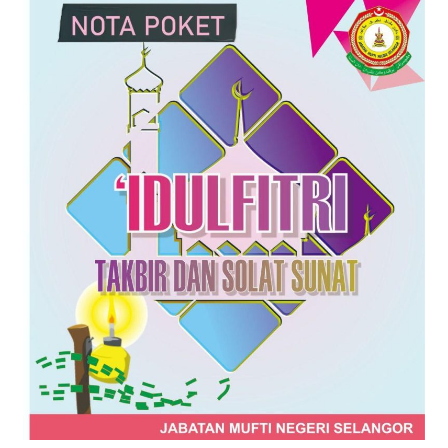
Nota
Poket
‘Idulfitri
Takbir
dan
Solat
Sunat