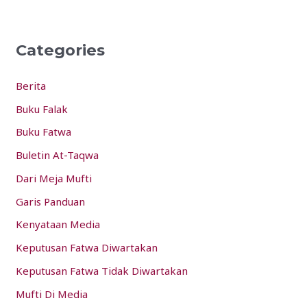
a
r
Categories
c
h
Berita
f
Buku Falak
o
Buku Fatwa
r
:
Buletin At-Taqwa
Dari Meja Mufti
Garis Panduan
Kenyataan Media
Keputusan Fatwa Diwartakan
Keputusan Fatwa Tidak Diwartakan
Mufti Di Media