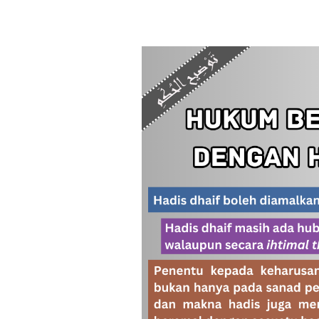
#70
Taudhih
Al-
Hukmi
:
Hukum
Beramal
Dengan
Hadis
Dhaif