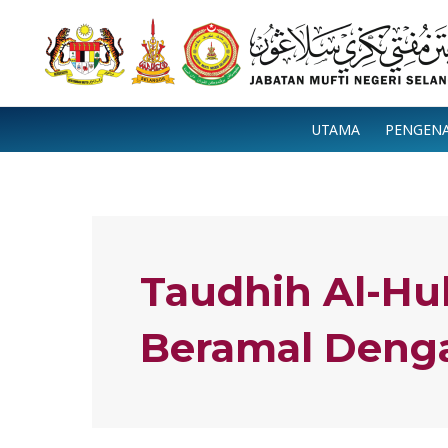
Skip
to
content
UTAMA
PENGEN
Taudhih Al-Hu
Beramal Denga