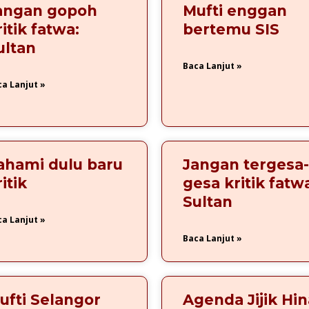
angan gopoh
Mufti enggan
e
e
e
e
ritik fatwa:
bertemu SIS
ultan
Baca Lanjut »
a Lanjut »
ahami dulu baru
Jangan tergesa-
itik
gesa kritik fatwa
Sultan
a Lanjut »
Baca Lanjut »
ufti Selangor
Agenda Jijik Hin