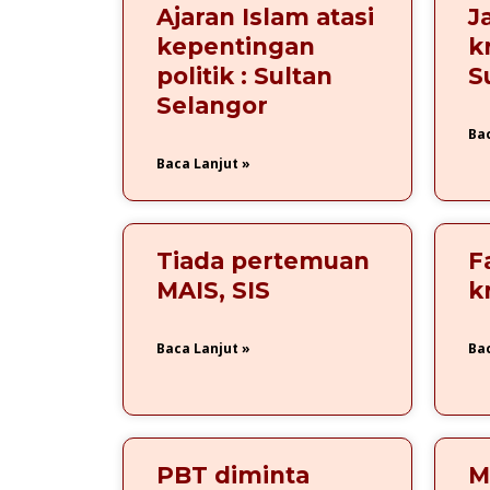
Ajaran Islam atasi
J
kepentingan
k
politik : Sultan
S
Selangor
Bac
Baca Lanjut »
Tiada pertemuan
F
MAIS, SIS
kr
Baca Lanjut »
Bac
PBT diminta
M