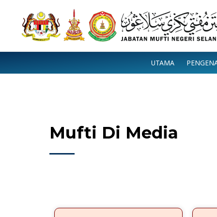
Skip
to
content
UTAMA
PENGEN
Mufti Di Media