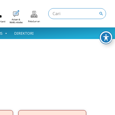
Search
for:
NS
DIREKTORI