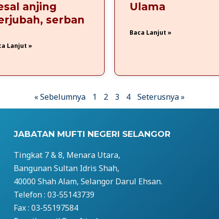
esal anjing
Ulama
erjubah, serban
Baca Lanjut »
a Lanjut »
« Sebelumnya
1
2
3
4
Seterusnya »
JABATAN MUFTI NEGERI SELANGOR
Tingkat 7 & 8, Menara Utara,
Bangunan Sultan Idris Shah,
40000 Shah Alam, Selangor Darul Ehsan.
Telefon : 03-55143739
Fax : 03-55197584