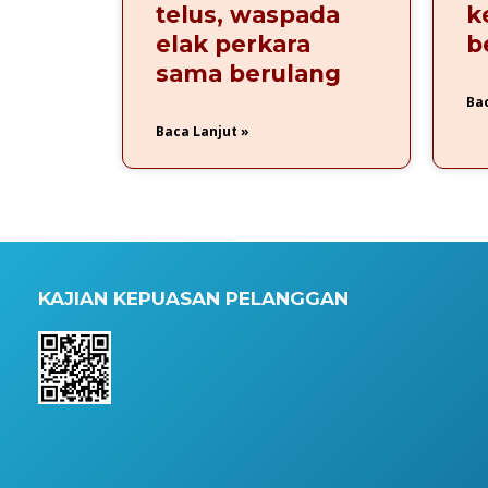
telus, waspada
k
elak perkara
b
sama berulang
Bac
Baca Lanjut »
KAJIAN KEPUASAN PELANGGAN