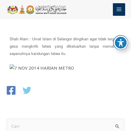
Skip
MAI
to
MEN
content
Shah Alam : Umat Islam di Selangor diingtkan agar tidak tergesa-
gesa mengkritk fatwa yang dikeluarkan tanpa memahami
sepenuhnya kandungan fatwa itu.
S