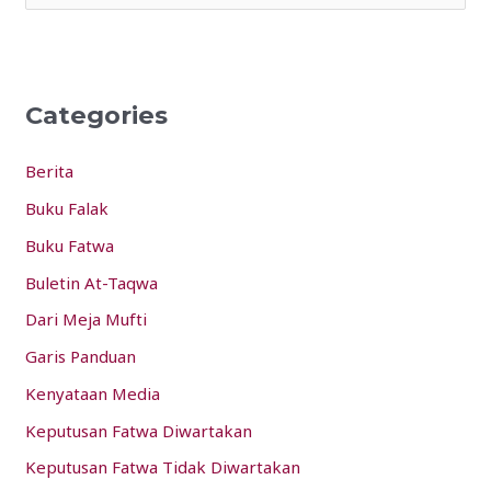
e
a
r
Categories
c
h
Berita
f
Buku Falak
o
Buku Fatwa
r
:
Buletin At-Taqwa
Dari Meja Mufti
Garis Panduan
Kenyataan Media
Keputusan Fatwa Diwartakan
Keputusan Fatwa Tidak Diwartakan