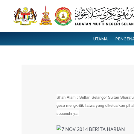
Skip
to
content
UTAMA
PENGEN
Shah Alam : Sultan Selangor Sultan Sharafu
gesa mengkritik fatwa yang dikeluarkan pih
sepenuhnya.