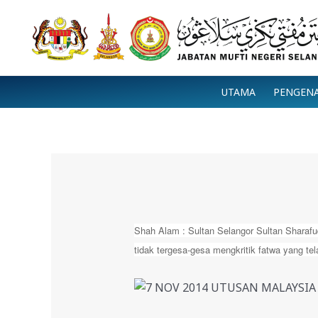
Skip
to
content
UTAMA
PENGEN
Shah Alam : Sultan Selangor Sultan Sharafu
tidak tergesa-gesa mengkritik fatwa yang 