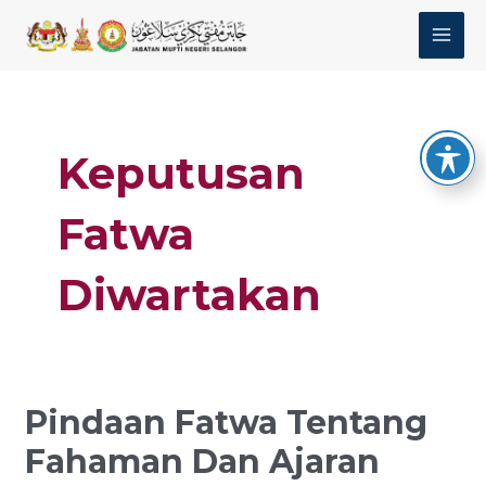
Skip
MAI
to
MEN
content
Post
pagination
Keputusan
Fatwa
Diwartakan
Pindaan Fatwa Tentang
Pindaan
Fatwa
Fahaman Dan Ajaran
Tentang