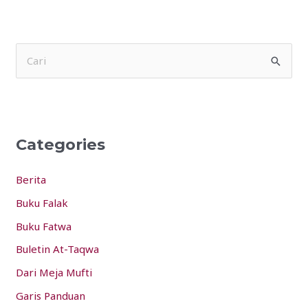
S
e
a
r
Categories
c
h
Berita
f
Buku Falak
o
Buku Fatwa
r
:
Buletin At-Taqwa
Dari Meja Mufti
Garis Panduan