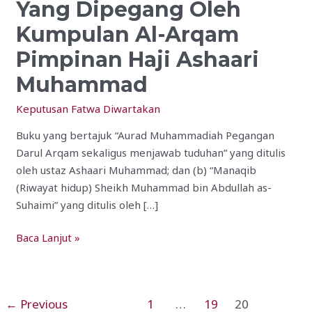
Yang Dipegang Oleh
Fahaman
Dan
Kumpulan Al-Arqam
Ajaran
Pimpinan Haji Ashaari
Yang
Dipegang
Muhammad
Oleh
Keputusan Fatwa Diwartakan
Kumpulan
Al-
Buku yang bertajuk “Aurad Muhammadiah Pegangan
Arqam
Darul Arqam sekaligus menjawab tuduhan” yang ditulis
Pimpinan
oleh ustaz Ashaari Muhammad; dan (b) “Manaqib
Haji
(Riwayat hidup) Sheikh Muhammad bin Abdullah as-
Ashaari
Suhaimi” yang ditulis oleh […]
Muhammad
Baca Lanjut »
←
Previous
1
…
19
20