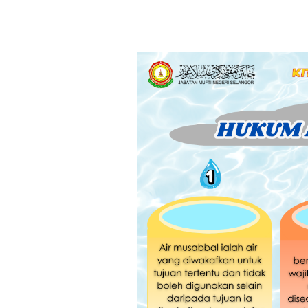
#98
Taudhih
Al-
Hukmi
:
Hukum
Air
Musabbal