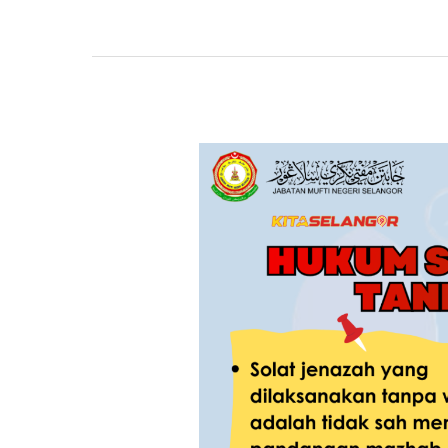
#97
Taudhih
Al-
Hukmi
:
Hukum
Solat
Jenazah
Tanpa
Wuduk