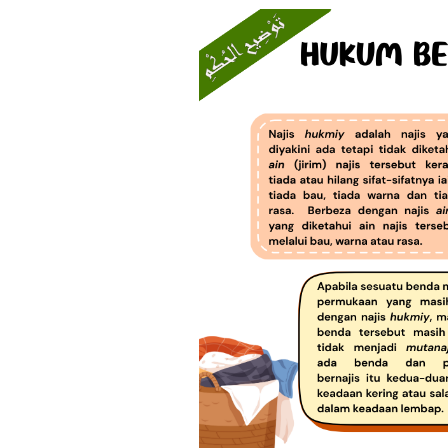
#101
Taudhih
Al-
Hukmi
:
Hukum
Berkaitan
Najis
Hukmiy