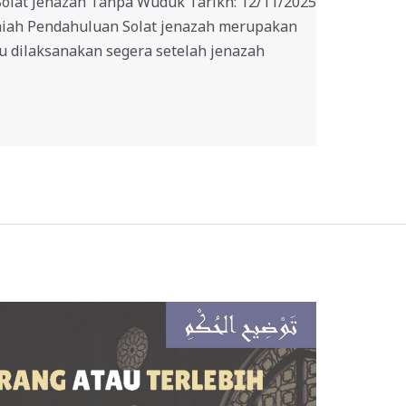
olat Jenazah Tanpa Wuduk Tarikh: 12/11/2025
lmiah Pendahuluan Solat jenazah merupakan
lu dilaksanakan segera setelah jenazah