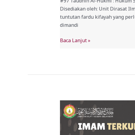
#97 Taudhih Al-Hukmi : Hukum S
Disediakan oleh: Unit Dirasat I
tuntutan fardu kifayah yang per
dimandi
Baca Lanjut »
#89
Taudhih
Al-
Hukmi