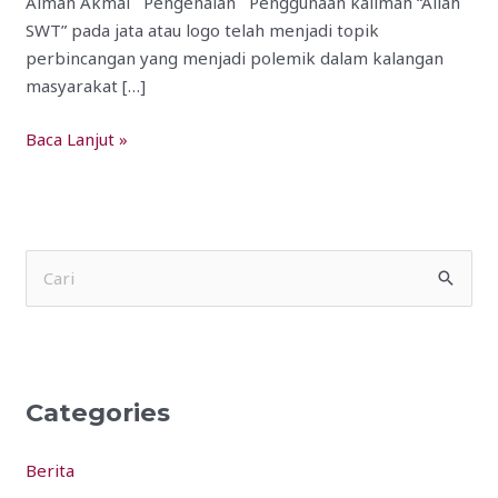
Aiman Akmal Pengenalan Penggunaan kalimah “Allah
SWT” pada jata atau logo telah menjadi topik
perbincangan yang menjadi polemik dalam kalangan
masyarakat […]
Baca Lanjut »
S
e
a
r
Categories
c
h
Berita
f