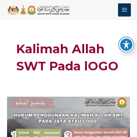
Skip
MAI
to
MEN
content
Kalimah Allah
SWT Pada lOGO
#77
Taudhih
Al-
Hukmi
: Hukum