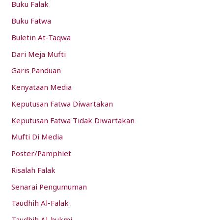
Buku Falak
o
Buku Fatwa
r
:
Buletin At-Taqwa
Dari Meja Mufti
Garis Panduan
Kenyataan Media
Keputusan Fatwa Diwartakan
Keputusan Fatwa Tidak Diwartakan
Mufti Di Media
Poster/Pamphlet
Risalah Falak
Senarai Pengumuman
Taudhih Al-Falak
Taudhih Al-hukmi