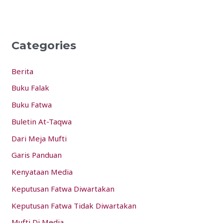
e
a
r
Categories
c
h
Berita
f
Buku Falak
o
Buku Fatwa
r
:
Buletin At-Taqwa
Dari Meja Mufti
Garis Panduan
Kenyataan Media
Keputusan Fatwa Diwartakan
Keputusan Fatwa Tidak Diwartakan
Mufti Di Media