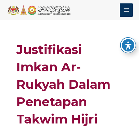
Skip
MAI
to
MEN
content
Justifikasi
Imkan Ar-
Rukyah Dalam
Penetapan
Takwim Hijri