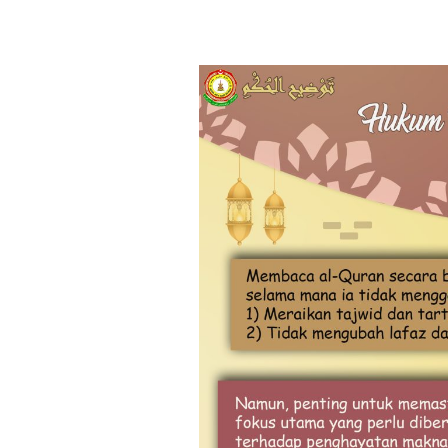
#74
Taudhih
Al-
Hukmi
:
Hukum
Melagukan
Bacaan
al-
Quran
ketika
Solat