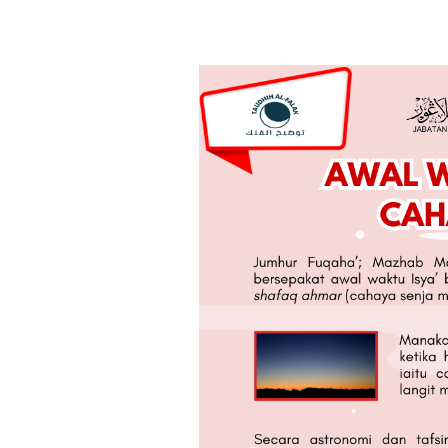
#10
Taudhih
Al-
Falak
:
Awal
Waktu
Isya’
Dan
Perbezaan
Cahaya
Senja