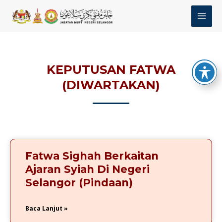
Skip
MAI
to
MEN
content
KEPUTUSAN FATWA
(DIWARTAKAN)
P
P
P
P
P
P
a
a
a
a
a
a
g
g
g
g
g
g
Fatwa Sighah Berkaitan
e
e
e
e
e
e
Ajaran Syiah Di Negeri
Selangor (Pindaan)
Baca Lanjut »