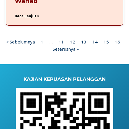
Wahab
Baca Lanjut »
« Sebelumnya
1
…
11
12
13
14
15
16
Seterusnya »
KAJIAN KEPUASAN PELANGGAN