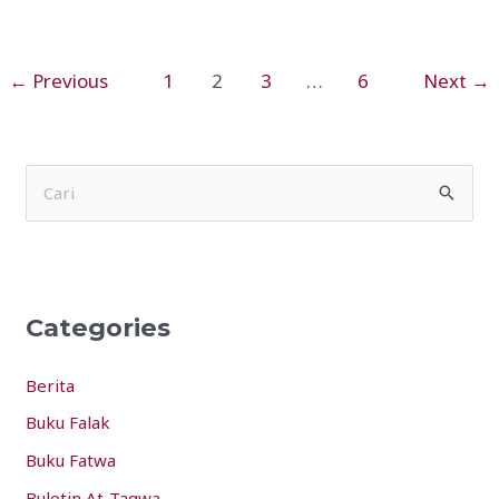
Kuku
←
Previous
1
2
3
…
6
Next
→
S
e
a
r
Categories
c
h
Berita
f
Buku Falak
o
Buku Fatwa
r
:
Buletin At-Taqwa