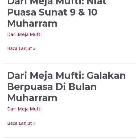
Dari Meja Mufti: Niat
Meja
Puasa Sunat 9 & 10
Mufti:
Muharram
Niat
Puasa
Dari Meja Mufti
Sunat
9
Baca Lanjut »
&
10
Muharram
Dari Meja Mufti: Galakan
Dari
Meja
Berpuasa Di Bulan
Mufti:
Muharram
Galakan
Berpuasa
Dari Meja Mufti
Di
Bulan
Baca Lanjut »
Muharram