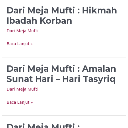
Dari Meja Mufti : Hikmah
Dari
Meja
Ibadah Korban
Mufti
:
Dari Meja Mufti
Hikmah
Baca Lanjut »
Ibadah
Korban
Dari Meja Mufti : Amalan
Dari
Meja
Sunat Hari – Hari Tasyriq
Mufti
:
Dari Meja Mufti
Amalan
Baca Lanjut »
Sunat
Hari
–
Hari
Dari Meja Mufti :
Dari