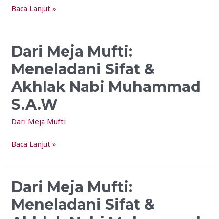
Baca Lanjut »
Muhammad
S.A.W
Dari Meja Mufti:
Dari
Meja
Meneladani Sifat &
Mufti:
Akhlak Nabi Muhammad
Meneladani
Sifat
S.A.W
&
Dari Meja Mufti
Akhlak
Nabi
Baca Lanjut »
Muhammad
S.A.W
Dari Meja Mufti:
Dari
Meja
Meneladani Sifat &
Mufti: