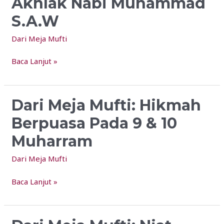
Akhlak Nabi Muhammad
Meneladani
Sifat
S.A.W
&
Dari Meja Mufti
Akhlak
Nabi
Baca Lanjut »
Muhammad
S.A.W
Dari Meja Mufti: Hikmah
Dari
Meja
Berpuasa Pada 9 & 10
Mufti:
Muharram
Hikmah
Berpuasa
Dari Meja Mufti
Pada
9
Baca Lanjut »
&
10
Muharram
Dari