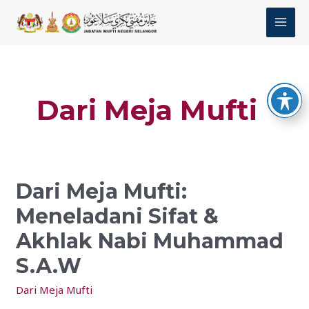
Skip
MAI
to
MEN
content
Post
pagination
Dari Meja Mufti
Dari Meja Mufti:
Dari
Meja
Meneladani Sifat &
Mufti:
Akhlak Nabi Muhammad
Meneladani
Sifat
S.A.W
&
Dari Meja Mufti
Akhlak
Nabi