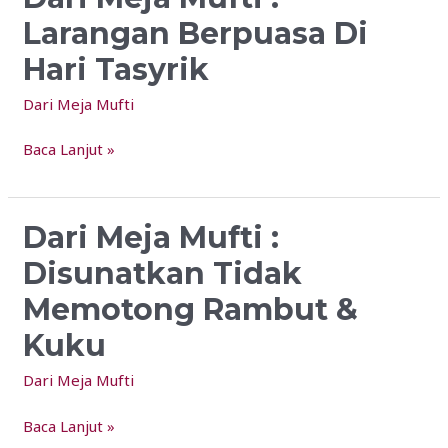
Tasyriq
Meja
Larangan Berpuasa Di
Mufti
Hari Tasyrik
:
Larangan
Dari Meja Mufti
Berpuasa
Di
Baca Lanjut »
Hari
Tasyrik
Dari Meja Mufti :
Dari
Meja
Disunatkan Tidak
Mufti
Memotong Rambut &
:
Disunatkan
Kuku
Tidak
Dari Meja Mufti
Memotong
Rambut
Baca Lanjut »
&