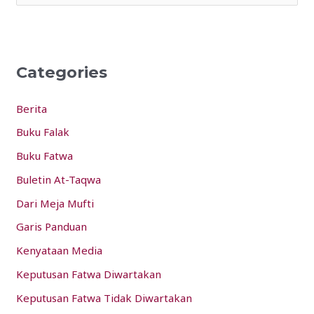
e
a
r
Categories
c
h
Berita
f
Buku Falak
o
Buku Fatwa
r
:
Buletin At-Taqwa
Dari Meja Mufti
Garis Panduan
Kenyataan Media
Keputusan Fatwa Diwartakan
Keputusan Fatwa Tidak Diwartakan