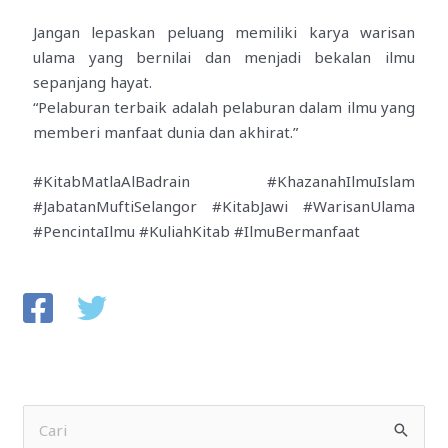
Jangan lepaskan peluang memiliki karya warisan
ulama yang bernilai dan menjadi bekalan ilmu
sepanjang hayat.
“Pelaburan terbaik adalah pelaburan dalam ilmu yang
memberi manfaat dunia dan akhirat.”
#KitabMatlaAlBadrain #KhazanahIlmuIslam
#JabatanMuftiSelangor #KitabJawi #WarisanUlama
#PencintaIlmu #KuliahKitab #IlmuBermanfaat
S