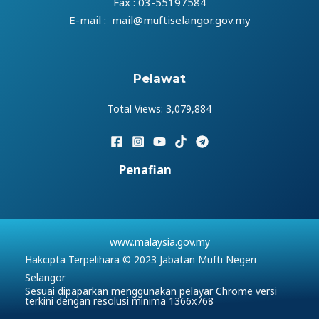
Fax : 03-55197584
E-mail : mail@muftiselangor.gov.my
Pelawat
Total Views:
3,079,884
Penafian
www.malaysia.gov.my
Hakcipta Terpelihara © 2023 Jabatan Mufti Negeri
Selangor
Sesuai dipaparkan menggunakan pelayar Chrome versi
terkini dengan resolusi minima 1366x768