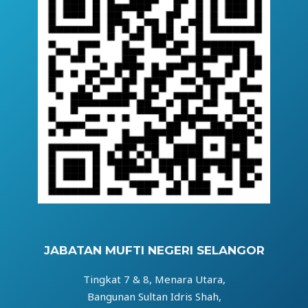
JABATAN MUFTI NEGERI SELANGOR
Tingkat 7 & 8, Menara Utara,
Bangunan Sultan Idris Shah,