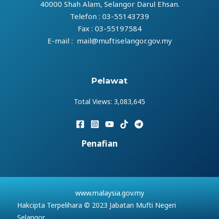
40000 Shah Alam, Selangor Darul Ehsan.
Telefon : 03-55143739
Fax : 03-55197584
E-mail : mail@muftiselangor.gov.my
Pelawat
Total Views:
3,083,645
Penafian
www.malaysia.gov.my
Hakcipta Terpelihara © 2023 Jabatan Mufti Negeri
Selangor