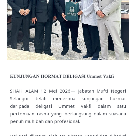
𝐊𝐔𝐍𝐉𝐔𝐍𝐆𝐀𝐍 𝐇𝐎𝐑𝐌𝐀𝐓 𝐃𝐄𝐋𝐈𝐆𝐀𝐒𝐈 𝐔𝐦𝐦𝐞𝐭 𝐕𝐚𝐤𝐟𝐢
SHAH ALAM 12 Mei 2026— Jabatan Mufti Negeri
Selangor telah menerima kunjungan hormat
daripada deligasi Ummet Vakfi dalam satu
pertemuan rasmi yang berlangsung dalam suasana
penuh muhibah dan profesional.
Deligasi diketuai oleh Dr. Ahmad Saeed dan dihadiri