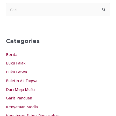
S
e
a
r
Categories
c
h
Berita
f
Buku Falak
o
Buku Fatwa
r
:
Buletin At-Taqwa
Dari Meja Mufti
Garis Panduan
Kenyataan Media
Keputusan Fatwa Diwartakan