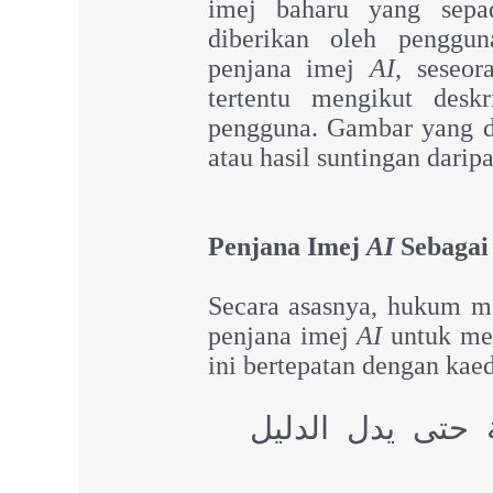
imej baharu yang sepa
diberikan oleh penggun
penjana imej
AI
, seseo
tertentu mengikut deskr
pengguna. Gambar yang d
atau hasil suntingan darip
Penjana Imej
AI
Sebagai
Secara asasnya, hukum 
penjana imej
AI
untuk men
ini bertepatan dengan kaed
ة حتى يدل الدليل