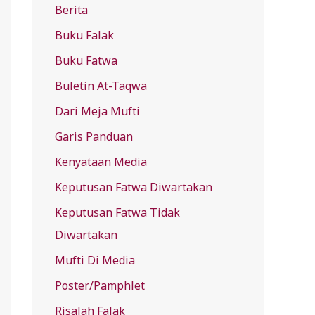
Berita
f
Buku Falak
o
r
Buku Fatwa
:
Buletin At-Taqwa
Dari Meja Mufti
Garis Panduan
Kenyataan Media
Keputusan Fatwa Diwartakan
Keputusan Fatwa Tidak
Diwartakan
Mufti Di Media
Poster/Pamphlet
Risalah Falak