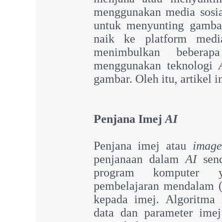
menggunakan media sosia
untuk menyunting gambar
naik ke platform medi
menimbulkan beberap
menggunakan teknologi
gambar. Oleh itu, artikel 
Penjana Imej
AI
Penjana imej atau
imag
penjanaan dalam
AI
send
program komputer y
pembelajaran mendalam 
kepada imej. Algoritma 
data dan parameter ime