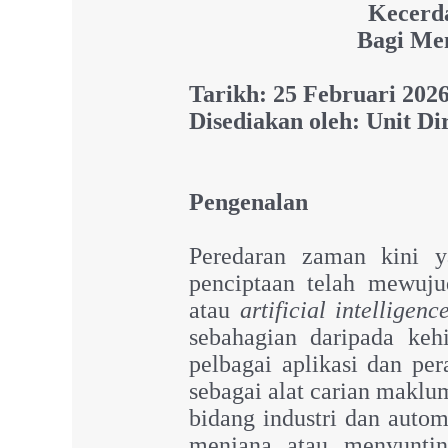
Kecerda
Bagi Me
Tarikh: 25 Februari 202
Disediakan oleh: Unit Di
Pengenalan
Peredaran zaman kini 
penciptaan telah mewuju
atau
artificial intelligen
sebahagian daripada keh
pelbagai aplikasi dan per
sebagai alat carian maklu
bidang industri dan auto
menjana atau menyuntin