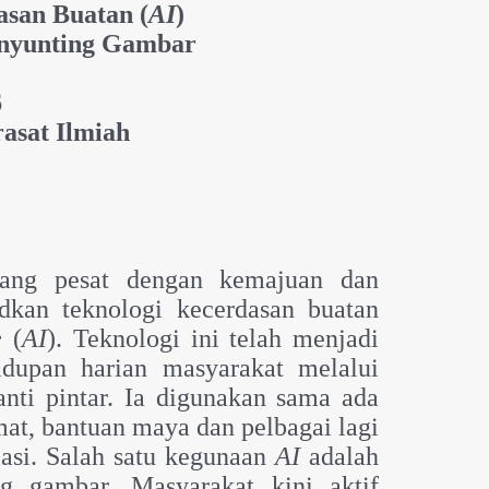
san Buatan (
AI
)
nyunting Gambar
6
rasat Ilmiah
yang pesat dengan kemajuan dan
dkan teknologi kecerdasan buatan
ce
(
AI
).
Teknologi ini telah menjadi
idupan harian masyarakat melalui
anti pintar. Ia digunakan sama ada
mat, bantuan maya dan pelbagai lagi
masi. Salah satu kegunaan
AI
adalah
g gambar. Masyarakat kini aktif