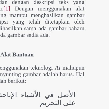
dan dengan deskripsi teks yang
a.
[1]
Dengan menggunakan alat
rang mampu menghasilkan gambar
ipsi yang telah ditetapkan oleh
ihasilkan sama ada gambar baharu
ada gambar sedia ada.
 Alat Bantuan
menggunakan teknologi
AI
mahupun
yunting gambar adalah harus.
Hal
ah berikut:
الأصل في الأشياء ‌الإباح
على التحريم