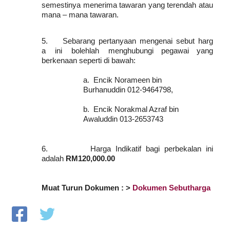
semestinya menerima tawaran yang terendah atau
mana – mana tawaran.
5.
Sebarang
pertanyaan
mengenai
sebut
harg
a
ini
bolehlah
menghubungi pegawai yang
berkenaan seperti di bawah:
a.
Encik Norameen bin
Burhanuddin 012-9464798,
b.
Encik Norakmal Azraf bin
Awaluddin 013-2653743
6.
Harga Indikatif bagi perbekalan ini
adalah
RM120,000.00
Muat Turun Dokumen : >
Dokumen Sebutharga