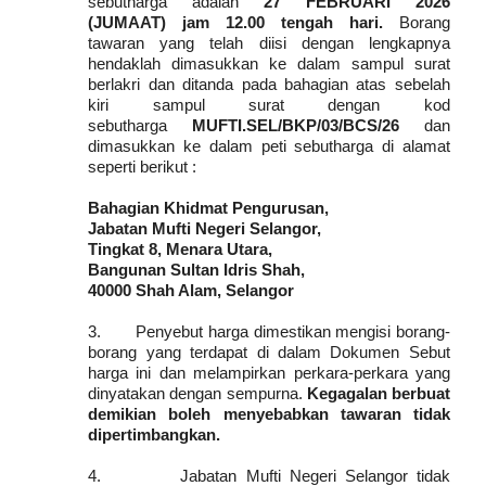
sebutharga adalah
27 FEBRUARI 2026
(JUMAAT) jam 12.00 tengah hari.
Borang
tawaran yang telah diisi dengan lengkapnya
hendaklah dimasukkan ke dalam sampul surat
berlakri dan ditanda pada bahagian atas sebelah
kiri sampul surat dengan kod
sebutharga
MUFTI.SEL/BKP/03/BCS/26
dan
dimasukkan ke dalam peti sebutharga di alamat
seperti berikut :
Bahagian Khidmat Pengurusan,
Jabatan Mufti Negeri Selangor,
Tingkat 8, Menara Utara,
Bangunan Sultan Idris Shah,
40000 Shah Alam, Selangor
3.
Penyebut harga dimestikan mengisi borang-
borang yang terdapat di dalam Dokumen Sebut
harga ini dan melampirkan perkara-perkara yang
dinyatakan dengan sempurna.
Kegagalan
berbuat
demikian boleh menyebabkan tawaran tidak
dipertimbangkan.
4.
Jabatan Mufti Negeri Selangor tidak