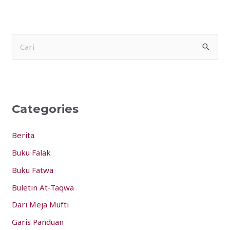
S
e
a
r
Categories
c
h
Berita
f
Buku Falak
o
Buku Fatwa
r
:
Buletin At-Taqwa
Dari Meja Mufti
Garis Panduan