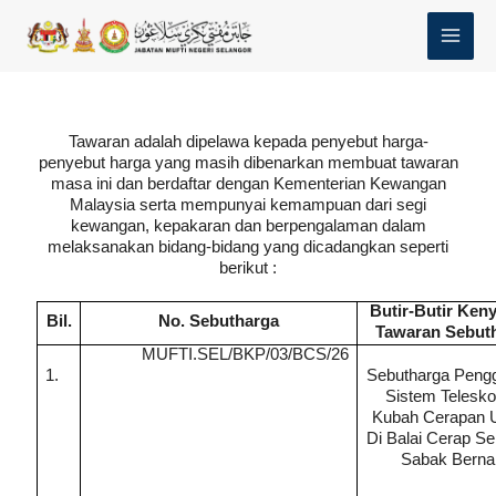
Skip
MAI
to
MEN
content
Tawaran adalah dipelawa kepada penyebut harga-
penyebut harga yang masih dibenarkan membuat tawaran
masa ini dan berdaftar dengan Kementerian Kewangan
Malaysia serta mempunyai kemampuan dari segi
kewangan, kepakaran dan berpengalaman dalam
melaksanakan bidang-bidang yang dicadangkan seperti
berikut :
Butir-Butir Ken
Bil.
No. Sebutharga
Tawaran Sebut
MUFTI.SEL/BKP/03/BCS/26
1.
Sebutharga
Pengg
Sistem Telesko
Kubah Cerapan 
Di Balai Cerap Se
Sabak Bern