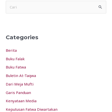
S
e
a
r
Categories
c
h
Berita
f
Buku Falak
o
Buku Fatwa
r
:
Buletin At-Taqwa
Dari Meja Mufti
Garis Panduan
Kenyataan Media
Keputusan Fatwa Diwartakan