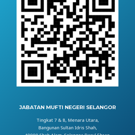
JABATAN MUFTI NEGERI SELANGOR
Tingkat 7 & 8, Menara Utara,
Bangunan Sultan Idris Shah,
40000 Shah Alam, Selangor Darul Ehsan.