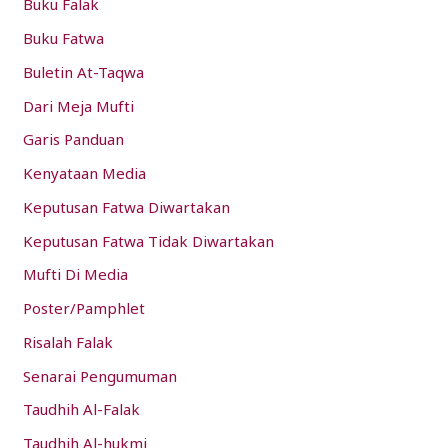
Buku Falak
o
Buku Fatwa
r
:
Buletin At-Taqwa
Dari Meja Mufti
Garis Panduan
Kenyataan Media
Keputusan Fatwa Diwartakan
Keputusan Fatwa Tidak Diwartakan
Mufti Di Media
Poster/Pamphlet
Risalah Falak
Senarai Pengumuman
Taudhih Al-Falak
Taudhih Al-hukmi