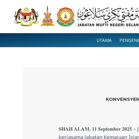
Skip
to
content
UTAMA
PENGEN
KONVENSYEN
𝐒𝐇𝐀𝐇 𝐀𝐋𝐀𝐌, 𝟏𝟏 𝐒𝐞𝐩𝐭𝐞𝐦𝐛𝐞𝐫
kerjasama Jabatan Kemajuan Islam