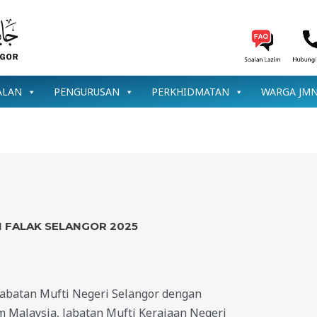
ALAN
PENGURUSAN
PERKHIDMATAN
WARGA JM
 FALAK SELANGOR 2025
 𝟐𝟎𝟐𝟓 – Jabatan Mufti Negeri Selangor dengan
 Malaysia, Jabatan Mufti Kerajaan Negeri