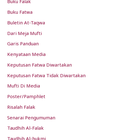
Buku Falak
o
Buku Fatwa
r
:
Buletin At-Taqwa
Dari Meja Mufti
Garis Panduan
Kenyataan Media
Keputusan Fatwa Diwartakan
Keputusan Fatwa Tidak Diwartakan
Mufti Di Media
Poster/Pamphlet
Risalah Falak
Senarai Pengumuman
Taudhih Al-Falak
Taudhih Al-hukmi