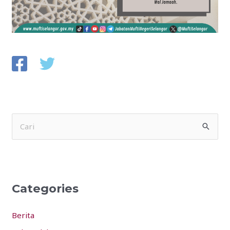
S
e
a
r
Categories
c
h
Berita
f