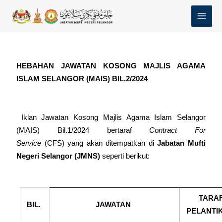
Skip
MAI
to
MEN
content
HEBAHAN JAWATAN KOSONG MAJLIS AGAMA
ISLAM SELANGOR (MAIS) BIL.2/2024
Iklan Jawatan
Kosong Majlis Agama Islam Selangor
(MAIS) Bil.1/2024 bertaraf
Contract For
Service
(CFS) yang akan ditempatkan di
Jabatan Mufti
Negeri Selangor (JMNS)
seperti berikut:
TARA
BIL.
JAWATAN
PELANTI