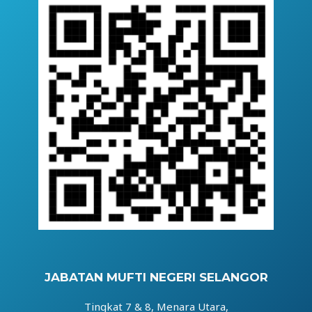
JABATAN MUFTI NEGERI SELANGOR
Tingkat 7 & 8, Menara Utara,