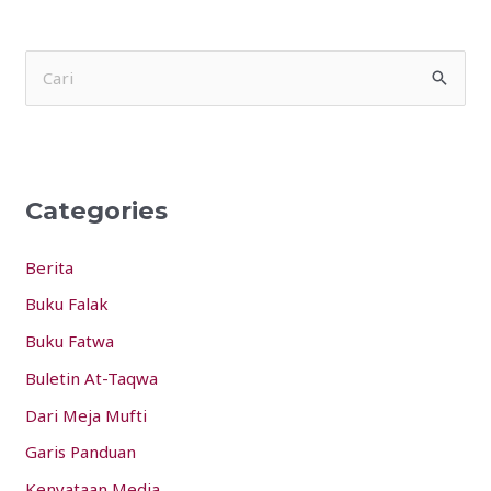
S
e
a
r
Categories
c
h
Berita
f
Buku Falak
o
Buku Fatwa
r
:
Buletin At-Taqwa
Dari Meja Mufti
Garis Panduan
Kenyataan Media