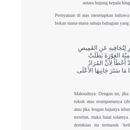
antara hujung kepala hing
Pernyataan di atas menetapkan bahaw
bukan mana-mana sahaja bahagian yang 
رِ لِتُجَافِيهِ عَنِ القَمِيصِ
مِنْهُ العَوْرَةَ بَطَلَتْ
أَخْطَأَ لِأَنَّ المُرَادُ
ا مَا سَتَرَ جَانِبِهَا الأَعْلَى
Maksudnya: Dengan ini, jika 
rukuk atau seumpamanya (dis
atau jika lengan bajunya leba
tersebut, maka batal solatny
demikian itu termasuk ‘kel