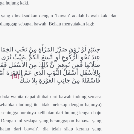
ga hujung kaki.
a yang dimaksudkan dengan ‘bawah’ adalah bawah kaki dan
dianggap sebagai bawah. Beliau menyatakan lagi:
حِينَئِذٍ لَوْ رُؤِيَ صَدْرُ المَرْأَةِ مِنْ تَحْتِ الخِمَا
عِندَ نَحْوِ الرُّكُوعِ أَوِ اتَّسَعَ الكَمُّ بِحَيْثُ تُرَى 
صَلَاتُهَا فَمَن تُوهِمَ أَنَّ ذَلِكَ مِنَ الأَسْفَلِ فَقَدْ 
بِالأَسْفَلِ أَسْفَلُ الثَّوْبِ الَّذِي عَمَّ العَوْرَةَ أَمَّ
[4]
فَأَسْفَلَهُ مِنْ جَانِبِ العَوْرَةِ بِلَا شَكٍّ
dada wanita dapat dilihat dari bawah tudung semasa
ebabkan tudung itu tidak melekap dengan bajunya)
r sehingga auratnya kelihatan dari hujung lengan baju
a. Dengan ini sesiapa yang beranggapan bahawa yang
ihatan dari bawah’, dia telah silap kerana yang