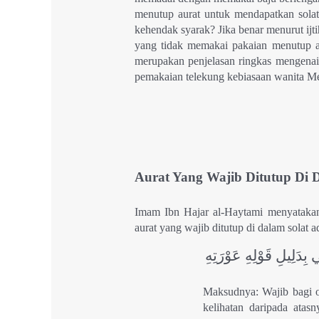
menutup aurat untuk mendapatkan sola
kehendak syarak? Jika benar menurut ijt
yang tidak memakai pakaian menutup au
merupakan penjelasan ringkas mengena
pemakaian telekung kebiasaan wanita M
Aurat Yang Wajib Ditutup Di 
Imam Ibn Hajar al-Haytami menyataka
aurat yang wajib ditutup di dalam solat a
بِدَلِيلِ قَوْلِهِ عَوْرَتِهِ
Maksudnya: Wajib bagi o
kelihatan daripada atasn