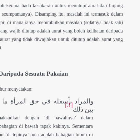
ah kerana tiada kesukaran untuk menutupi aurat dari hujung
au seumpamanya). Disamping itu, masalah ini termasuk dalam
 tepi’ di mana ianya menimbulkan masalah (solatnya tidak sah)
yang wajib ditutup adalah aurat yang boleh kelihatan daripada
 aurat yang tidak diwajibkan untuk ditutup adalah aurat yang
i.
aripada Sesuatu Pakaian
hur menyatakan:
والمراد بأسفله في حق المرأة ما ت
[3]
بين ذلك
aksudkan dengan ‘di bawahnya’ dalam
bahagian di bawah tapak kakinya. Sementara
 ‘di tepinya’ pula adalah bahagian tubuh di