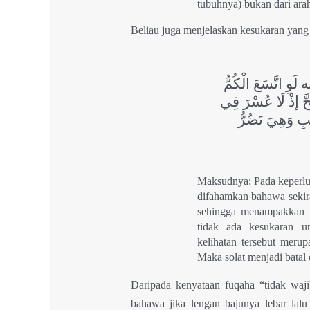
tubuhnya) bukan dari ara
Beliau juga menjelaskan kesukaran yang
َّسَعَ الْكُمُّ
ِحَّ إذْ لَا عُسْرَ فِي
نِبِ وَهِيَ تَضُرُّ
Maksudnya: Pada keperlu
difahamkan bahawa sekira
sehingga menampakkan a
tidak ada kesukaran u
kelihatan tersebut merup
Maka solat menjadi batal 
Daripada kenyataan fuqaha “tidak waj
bahawa jika lengan bajunya lebar lalu