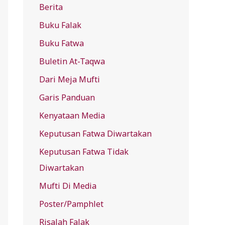
Berita
f
Buku Falak
o
r
Buku Fatwa
:
Buletin At-Taqwa
Dari Meja Mufti
Garis Panduan
Kenyataan Media
Keputusan Fatwa Diwartakan
Keputusan Fatwa Tidak
Diwartakan
Mufti Di Media
Poster/Pamphlet
Risalah Falak