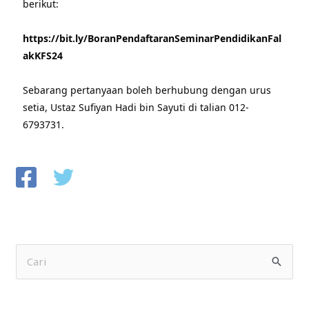
berikut:
https://bit.ly/BoranPendaftaranSeminarPendidikanFal
akKFS24
Sebarang pertanyaan boleh berhubung dengan urus
setia, Ustaz Sufiyan Hadi bin Sayuti di talian 012-
6793731.
S
e
a