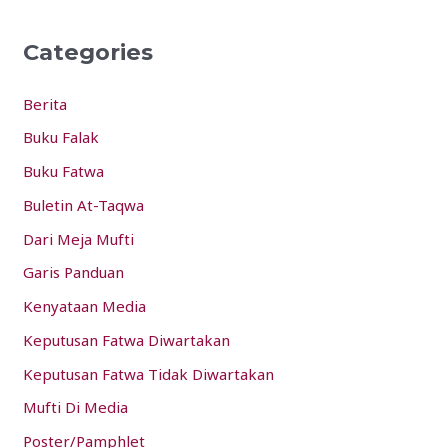
r
Categories
c
h
Berita
f
Buku Falak
o
Buku Fatwa
r
:
Buletin At-Taqwa
Dari Meja Mufti
Garis Panduan
Kenyataan Media
Keputusan Fatwa Diwartakan
Keputusan Fatwa Tidak Diwartakan
Mufti Di Media
Poster/Pamphlet