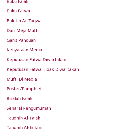
Buku Falak
o
Buku Fatwa
r
:
Buletin At-Taqwa
Dari Meja Mufti
Garis Panduan
Kenyataan Media
Keputusan Fatwa Diwartakan
Keputusan Fatwa Tidak Diwartakan
Mufti Di Media
Poster/Pamphlet
Risalah Falak
Senarai Pengumuman
Taudhih Al-Falak
Taudhih Al-hukmi