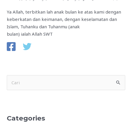
Ya Allah, terbitkan lah anak bulan ke atas kami dengan
keberkatan dan keimanan, dengan keselamatan dan
Islam, Tuhanku dan Tuhanmu (anak
bulan) ialah Allah SWT
S
e
a
r
Categories
c
h