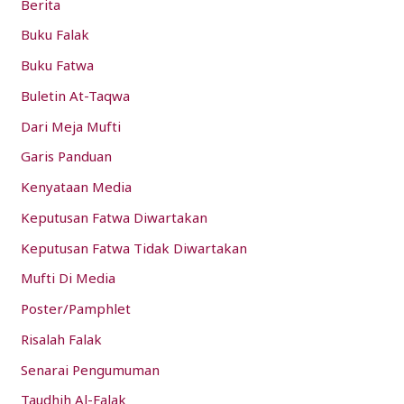
Berita
f
Buku Falak
o
Buku Fatwa
r
:
Buletin At-Taqwa
Dari Meja Mufti
Garis Panduan
Kenyataan Media
Keputusan Fatwa Diwartakan
Keputusan Fatwa Tidak Diwartakan
Mufti Di Media
Poster/Pamphlet
Risalah Falak
Senarai Pengumuman
Taudhih Al-Falak