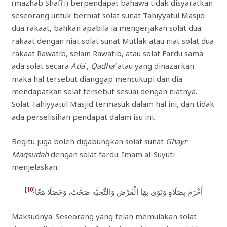
(mazhab Shafi’i) berpendapat bahawa tidak disyaratkan
seseorang untuk berniat solat sunat Tahiyyatul Masjid
dua rakaat, bahkan apabila ia mengerjakan solat dua
rakaat dengan niat solat sunat Mutlak atau niat solat dua
rakaat Rawatib, selain Rawatib, atau solat Fardu sama
ada solat secara
Ada
`,
Qadha’
atau yang dinazarkan
maka hal tersebut dianggap mencukupi dan dia
mendapatkan solat tersebut sesuai dengan niatnya.
Solat Tahiyyatul Masjid termasuk dalam hal ini, dan tidak
ada perselisihan pendapat dalam isu ini.
Begitu juga boleh digabungkan solat sunat
Ghayr
Maqsudah
dengan solat fardu. Imam al-Suyuti
menjelaskan:
[10]
أَحْرَمَ بِصَلَاةٍ وَنَوَى بِهَا الْفَرْض وَالتَّحِيَّة صَحَّتْ، وَحَصَلَا مَعًا
Maksudnya: Seseorang yang telah memulakan solat