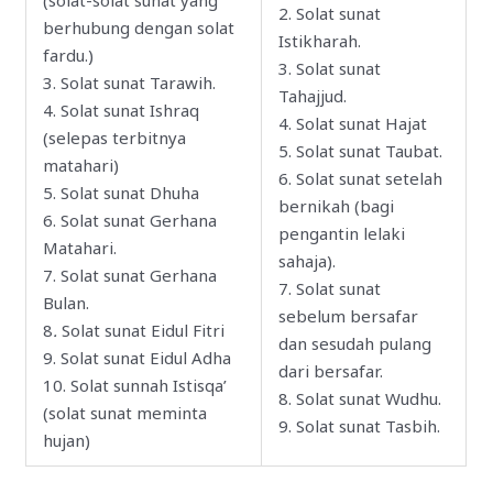
2. Solat sunat
berhubung dengan solat
Istikharah.
fardu.)
3. Solat sunat
3. Solat sunat Tarawih.
Tahajjud.
4. Solat sunat Ishraq
4. Solat sunat Hajat
(selepas terbitnya
5. Solat sunat Taubat.
matahari)
6. Solat sunat setelah
5. Solat sunat Dhuha
bernikah (bagi
6. Solat sunat Gerhana
pengantin lelaki
Matahari.
sahaja).
7. Solat sunat Gerhana
7. Solat sunat
Bulan.
sebelum bersafar
8
.
Solat sunat Eidul Fitri
dan sesudah pulang
9. Solat sunat Eidul Adha
dari bersafar.
10. Solat sunnah Istisqa’
8. Solat sunat Wudhu.
(solat sunat meminta
9. Solat sunat Tasbih.
hujan)