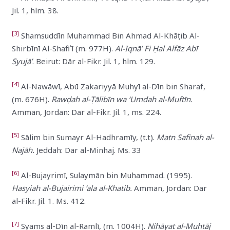
Jil. 1, hlm. 38.
[3]
Shamsuddīn Muhammad Bin Ahmad Al-Khāṭib Al-
Shirbīnī Al-Shafiʿī (m. 977H).
Al-Iqnā’ Fi Ḥal Alfāz Abī
Syujā’
. Beirut: Dār al-Fikr. Jil. 1, hlm. 129.
[4]
Al-Nawāwī, Abū Zakariyyā Muhyī al-Dīn bin Sharaf,
(m. 676H).
Rawḍah al-Ṭālibīn wa ‘Umdah al-Muftīn.
Amman, Jordan: Dar al-Fikr. Jil. 1, ms. 224.
[5]
Sālim bin Sumayr Al-Hadhramīy, (t.t).
Matn Safinah al-
Najāh.
Jeddah: Dar al-Minhaj. Ms. 33
[6]
Al-Bujayrimī, Sulaymān bin Muhammad. (1995).
Hasyiah al-Bujairimi ‘ala al-Khatib.
Amman, Jordan: Dar
al-Fikr. Jil. 1. Ms. 412.
[7]
Syams al-Dīn al-Ramlī, (m. 1004H).
Nihāyat al-Muhtāj