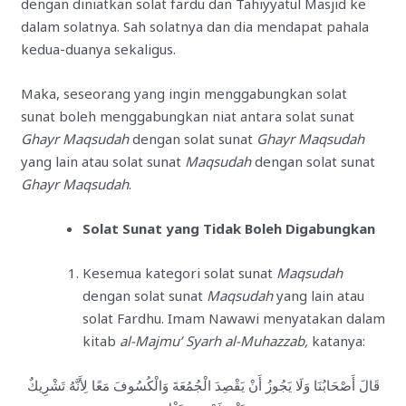
dengan diniatkan solat fardu dan Tahiyyatul Masjid ke
dalam solatnya. Sah solatnya dan dia mendapat pahala
kedua-duanya sekaligus.
Maka, seseorang yang ingin menggabungkan solat
sunat boleh menggabungkan niat antara solat sunat
Ghayr Maqsudah
dengan solat sunat
Ghayr Maqsudah
yang lain atau solat sunat
Maqsudah
dengan solat sunat
Ghayr Maqsudah
.
Solat Sunat yang Tidak Boleh Digabungkan
Kesemua kategori solat sunat
Maqsudah
dengan solat sunat
Maqsudah
yang lain atau
solat Fardhu. Imam Nawawi menyatakan dalam
kitab
al-Majmu’ Syarh al-Muhazzab,
katanya:
قَالَ أَصْحَابُنَا وَلَا يَجُوزُ أَنْ يَقْصِدَ الْجُمُعَةَ وَالْكُسُوفَ مَعًا لِأَنَّهُ تَشْرِيكٌ