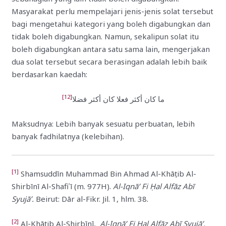
Masyarakat perlu mempelajari jenis-jenis solat tersebut
bagi mengetahui kategori yang boleh digabungkan dan
tidak boleh digabungkan. Namun, sekalipun solat itu
boleh digabungkan antara satu sama lain, mengerjakan
dua solat tersebut secara berasingan adalah lebih baik
berdasarkan kaedah:
[12]
ما كان أكثر فعلا كان أكثر فضلا
Maksudnya: Lebih banyak sesuatu perbuatan, lebih
banyak fadhilatnya (kelebihan).
[1]
Shamsuddīn Muhammad Bin Ahmad Al-Khāṭib Al-
Shirbīnī Al-Shafiʿī (m. 977H).
Al-Iqnā’ Fi Ḥal Alfāz Abī
Syujā’.
Beirut: Dār al-Fikr. Jil. 1, hlm. 38.
[2]
Al-Khāṭib Al-Shirbīnī,
Al-Iqnā’ Fi Ḥal Alfāz Abī Syujā’,