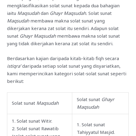
mengklasifikasikan solat sunat kepada dua bahagian
iaitu
Maqsudah
dan
Ghayr Maqsudah.
Solat sunat
Maqsudah
membawa makna solat sunat yang
dikerjakan kerana zat solat itu sendiri. Adapun solat
sunat
Ghayr Maqsudah
membawa makna solat sunat
yang tidak dikerjakan kerana zat solat itu sendiri.
Berdasarkan kajian daripada kitab-kitab fiqh secara
istiqra’
daripada setiap solat sunat yang disyariatkan,
kami memperincikan kategori solat-solat sunat seperti
berikut:
Solat sunat
Ghayr
Solat sunat
Maqsudah
Maqsudah
1. Solat sunat Witir.
1. Solat sunat
2. Solat sunat Rawatib
Tahiyyatul Masjid.
(solat-solat sunat yang