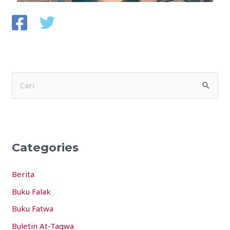
S
e
a
r
Categories
c
h
Berita
f
Buku Falak
o
Buku Fatwa
r
:
Buletin At-Taqwa