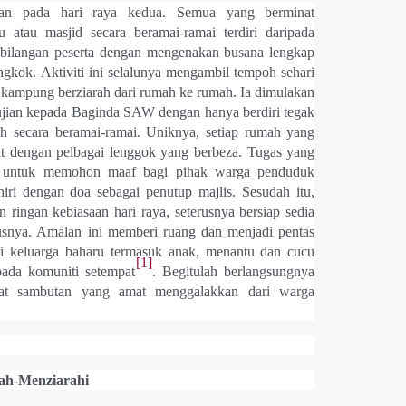
ukan pada hari raya kedua. Semua yang berminat
 atau masjid secara beramai-ramai terdiri daripada
 bilangan peserta dengan mengenakan busana lengkap
ngkok. Aktiviti ini selalunya mengambil tempoh sehari
kampung berziarah dari rumah ke rumah. Ia dimulakan
ujian kepada Baginda SAW dengan hanya berdiri tegak
h secara beramai-ramai. Uniknya, setiap rumah yang
at dengan pelbagai lenggok yang berbeza. Tugas yang
ah untuk memohon maaf bagi pihak warga penduduk
ri dengan doa sebagai penutup majlis. Sesudah itu,
 ringan kebiasaan hari raya, seterusnya bersiap sedia
usnya. Amalan ini memberi ruang dan menjadi pentas
i keluarga baharu termasuk anak, menantu dan cucu
[1]
ada komuniti setempat
. Begitulah berlangsungnya
at sambutan yang amat menggalakkan dari warga
ah-Menziarahi