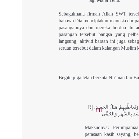
lagi Maha Teliti.
Sebagaimana firman Allah SWT terseb
bahawa Dia menciptakan manusia daripada
pasangannya dan mereka berdua itu 
pasangan tersebut bangsa yang pelba
langsung, aktiviti baraan ini juga seb
seruan tersebut dalam kalangan Muslim 
Begitu juga telah berkata Nu’man bin 
وَتَعَاطُفِهِمْ مَثَلُ الْجَسَدِ، إِذَا
[4]
دِ بِالسَّهَرِ وَالْحُمَّى
Maksudnya: Perumpamaa
perasaan kasih sayang, be