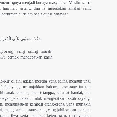
 sememangnya menjadi budaya masyarakat Muslim sama
hari-hari tertentu dan ia
merupakan amalan yang
 berfirman di dalam hadis qudsi bahawa :
حَقَّتْ مَحَبَّتِي عَلَى ‌الْمُتَزَاو
g-orang yang saling ziarah-
a-Ku berhak mendapatkan kasih
ana-Ku’ di sini adalah mereka yang saling mengunjungi
 bukti yang menunjukkan bahawa seseorang itu taat
 sanak saudara, jiran tetangga, sahabat handai, dan
bagai perantaraan untuk mengeratkan kasih sayang,
an, mengingatkan kembali orang-orang yang mungkin
i, mengajarkan orang-orang yang jahil sesuatu perkara
akan jiwa serta memberi ketenangan, meringankan