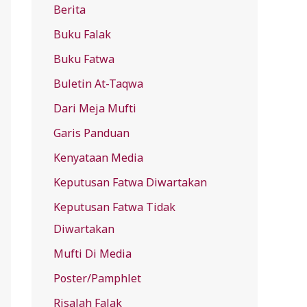
Berita
f
Buku Falak
o
r
Buku Fatwa
:
Buletin At-Taqwa
Dari Meja Mufti
Garis Panduan
Kenyataan Media
Keputusan Fatwa Diwartakan
Keputusan Fatwa Tidak
Diwartakan
Mufti Di Media
Poster/Pamphlet
Risalah Falak