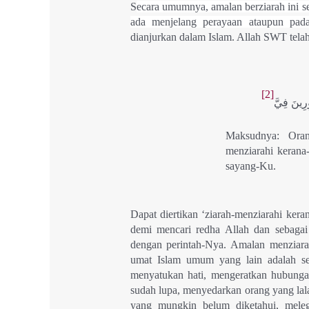
S
ecara umumnya, amalan berziarah ini
ada menjelang perayaan ataupun pada 
dianjurkan dalam Islam. Allah SWT telah
[2]
ِرِينَ فِيَّ
Maksudnya: Oran
menziarahi keran
sayang-Ku.
Dapat diertikan ‘ziarah-menziarahi ker
demi mencari redha Allah dan sebagai
dengan perintah-Nya. Amalan menziarahi
umat Islam umum yang lain adalah se
menyatukan hati, mengeratkan hubung
sudah lupa, menyedarkan orang yang lala
yang mungkin belum diketahui, meleg