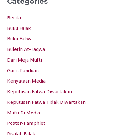
Categories
c
h
Berita
f
Buku Falak
o
Buku Fatwa
r
:
Buletin At-Taqwa
Dari Meja Mufti
Garis Panduan
Kenyataan Media
Keputusan Fatwa Diwartakan
Keputusan Fatwa Tidak Diwartakan
Mufti Di Media
Poster/Pamphlet
Risalah Falak