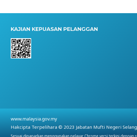
KAJIAN KEPUASAN PELANGGAN
www.malaysia.gov.my
Hakcipta Terpelihara © 2023 Jabatan Mufti Negeri Selan
Sesuai dipaparkan menggunakan pelayar Chrome versi terkini dengan 