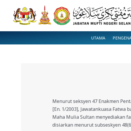
Skip
to
content
UTAMA
PENGEN
Menurut seksyen 47 Enakmen Penta
[En. 1/2003], Jawatankuasa Fatwa ba
Maha Mulia Sultan menyediakan fa
disiarkan menurut subseskyen 48(6