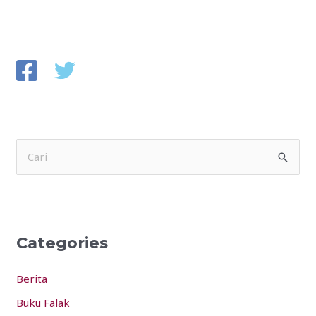
S
e
a
r
Categories
c
h
Berita
f
Buku Falak
o