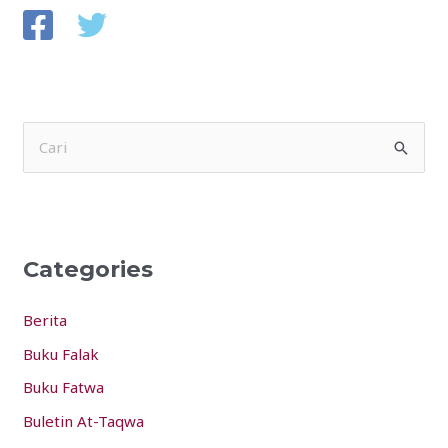
S
e
a
r
Categories
c
h
Berita
f
Buku Falak
o
Buku Fatwa
r
:
Buletin At-Taqwa