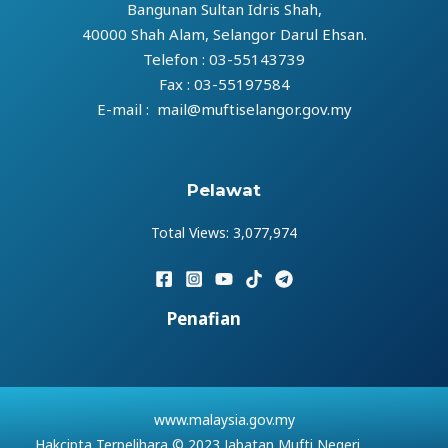
Bangunan Sultan Idris Shah,
40000 Shah Alam, Selangor Darul Ehsan.
Telefon : 03-55143739
Fax : 03-55197584
E-mail : mail@muftiselangor.gov.my
Pelawat
Total Views:
3,077,974
Penafian
www.malaysia.gov.my
Hakcipta Terpelihara © 2023 Jabatan Mufti Negeri