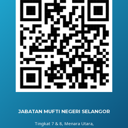
JABATAN MUFTI NEGERI SELANGOR
Tingkat 7 & 8, Menara Utara,