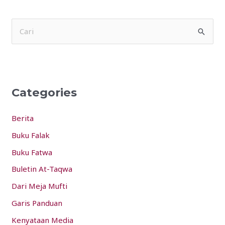
S
e
a
r
Categories
c
h
Berita
f
Buku Falak
o
Buku Fatwa
r
:
Buletin At-Taqwa
Dari Meja Mufti
Garis Panduan
Kenyataan Media