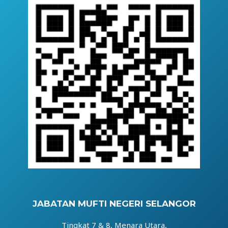
JABATAN MUFTI NEGERI SELANGOR
Tingkat 7 & 8, Menara Utara,