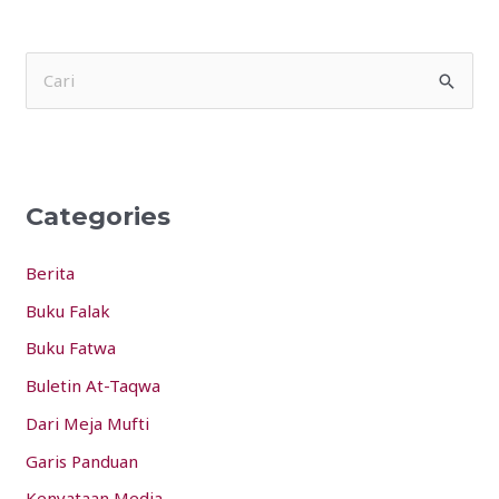
S
e
a
r
Categories
c
h
Berita
f
Buku Falak
o
Buku Fatwa
r
:
Buletin At-Taqwa
Dari Meja Mufti
Garis Panduan
Kenyataan Media