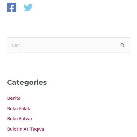
S
e
a
r
Categories
c
h
Berita
f
Buku Falak
o
Buku Fatwa
r
:
Buletin At-Taqwa