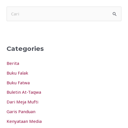
S
e
a
r
Categories
c
h
Berita
f
Buku Falak
o
Buku Fatwa
r
:
Buletin At-Taqwa
Dari Meja Mufti
Garis Panduan
Kenyataan Media