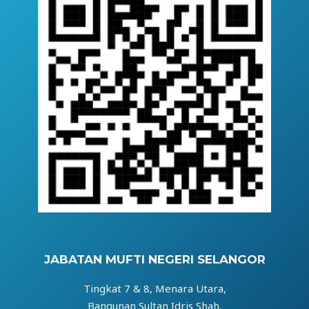
JABATAN MUFTI NEGERI SELANGOR
Tingkat 7 & 8, Menara Utara,
Bangunan Sultan Idris Shah,