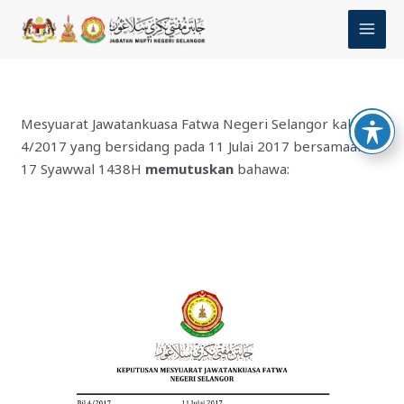
Skip
MAI
to
MEN
content
Mesyuarat Jawatankuasa Fatwa Negeri Selangor kali ke-
4/2017 yang bersidang pada 11 Julai 2017 bersamaan
17 Syawwal 1438H
memutuskan
bahawa: