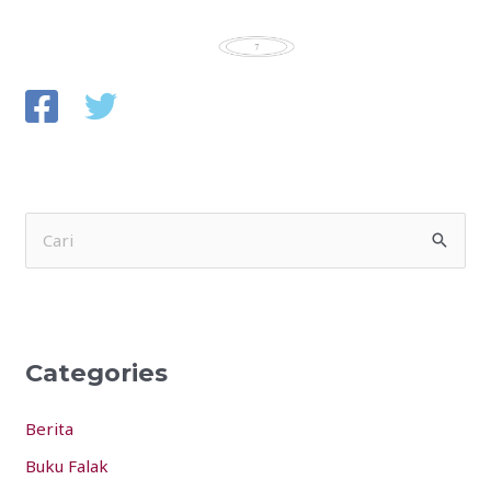
S
e
a
r
Categories
c
h
Berita
f
Buku Falak
o