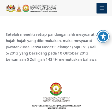
Skip
MAI
to
MEN
content
Setelah meneliti setiap pandangan ahli mesyuarat dan
hujah-hujah yang dikemukakan, maka mesyuarat
Jawatankuasa Fatwa Negeri Selangor (MJKFNS) Kali
5/2013 yang bersidang pada 10 Oktober 2013
bersamaan 5 Zulhijjah 1434H memutuskan bahawa: