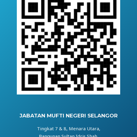
JABATAN MUFTI NEGERI SELANGOR
Tingkat 7 & 8, Menara Utara,
Bangunan Sultan Idris Shah,