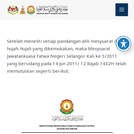
Skip
MAI
to
MEN
content
Setelah meneliti setiap pandangan ahli mesyuarat dan
hujah-hujah yang dikemukakan, maka Mesyuarat
Jawatankuasa Fatwa Negeri Selangor Kali ke 3/2011
yang bersidang pada 14 Jun 2011/ 12 Rajab 1432H telah
memutuskan seperti berikut;