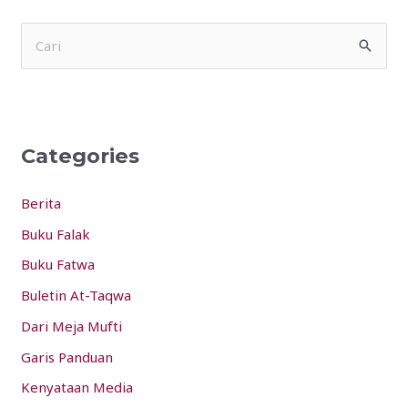
S
e
a
r
Categories
c
h
Berita
f
Buku Falak
o
Buku Fatwa
r
:
Buletin At-Taqwa
Dari Meja Mufti
Garis Panduan
Kenyataan Media