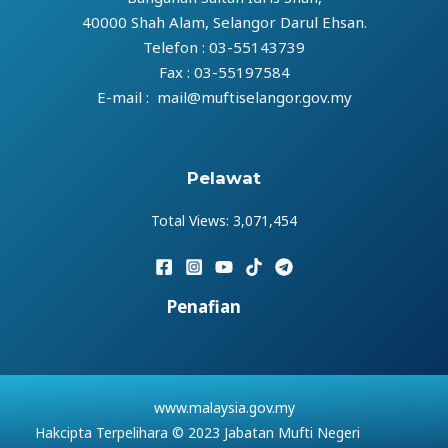
40000 Shah Alam, Selangor Darul Ehsan.
Telefon : 03-55143739
Fax : 03-55197584
E-mail : mail@muftiselangor.gov.my
Pelawat
Total Views:
3,071,454
Penafian
www.malaysia.gov.my
Hakcipta Terpelihara © 2023 Jabatan Mufti Negeri