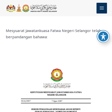
Skip
MAI
to
MEN
content
Mesyuarat Jawatankuasa Fatwa Negeri Selangor telah
berpandangan bahawa: