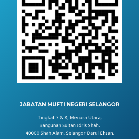
JABATAN MUFTI NEGERI SELANGOR
Tingkat 7 & 8, Menara Utara,
Bangunan Sultan Idris Shah,
40000 Shah Alam, Selangor Darul Ehsan.