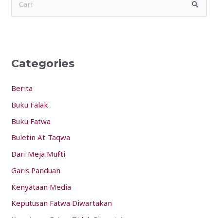
S
e
a
r
Categories
c
h
Berita
f
Buku Falak
o
Buku Fatwa
r
:
Buletin At-Taqwa
Dari Meja Mufti
Garis Panduan
Kenyataan Media
Keputusan Fatwa Diwartakan