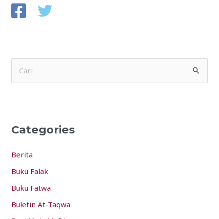
S
e
a
r
Categories
c
h
Berita
f
Buku Falak
o
Buku Fatwa
r
:
Buletin At-Taqwa