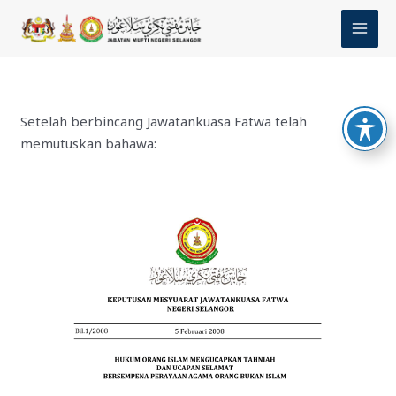
Skip
MAI
to
MEN
content
Setelah berbincang Jawatankuasa Fatwa telah
memutuskan bahawa: